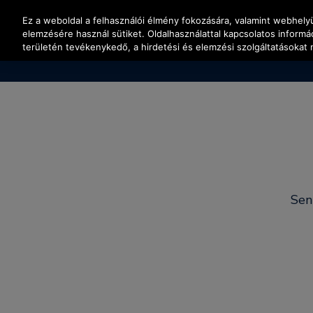
Nyomja le az Enter billentyűt a fő tartalomra ugráshoz
Ez a weboldal a felhasználói élmény fokozására, valamint webhel
elemzésére használ sütiket. Oldalhasználattal kapcsolatos inform
területén tevékenykedő, a hirdetési és elemzési szolgáltatásokat 
Sen