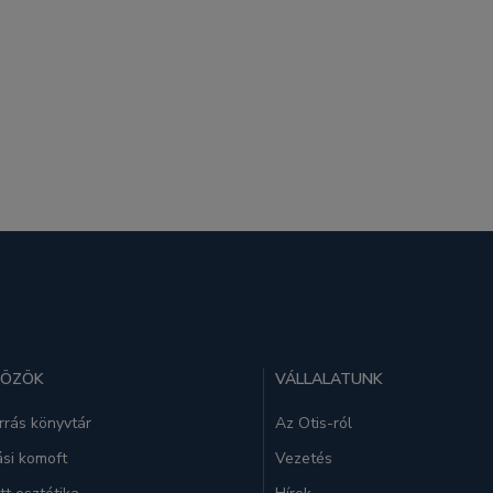
KÖZÖK
VÁLLALATUNK
rrás könyvtár
Az Otis-ról
si komoft
Vezetés