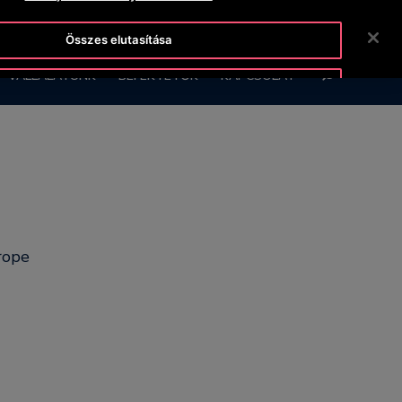
OTISLINE +36-1-430-4600
HÍREK
KARRIER
Összes elutasítása
KERESÉS
VÁLLALATUNK
BEFEKTETŐK
KAPCSOLAT
Sütik elfogadása
rope