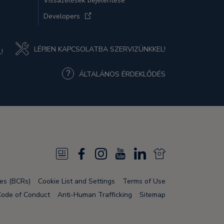
Vissazélések bejelentése
Developers
LÉPJEN KAPCSOLATBA SZERVIZÜNKKEL!
!
ÁLTALÁNOS ÉRDEKLŐDÉS
N
F
I
Y
L
N
e
a
n
o
i
e
les (BCRs)
Cookie List and Settings
Terms of Use
w
c
s
u
n
w
Code of Conduct
Anti-Human Trafficking
Sitemap
s
e
t
T
k
s