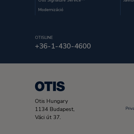
Otis Signature Service™
Javít
Modernizáció
OTISLINE
+36-1-430-4600
Otis Hungary
1134
Budapest,
Priv
Váci út 37.