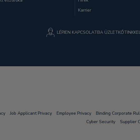
ott esztétika
Hírek
Karrier
LÉPJEN KAPCSOLATBA ÜZLETKŐTINKKEL
acy
Job Applicant Privacy
Employee Privacy
Binding Corporate Ru
Cyber Security
Supplier 