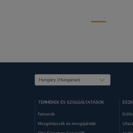
United States (EN)
TERMÉKEK ÉS SZOLGÁLTATÁSOK
ESZ
Felvonók
Erőfo
Mozgólépcsők és mozgójárdák
Utazá