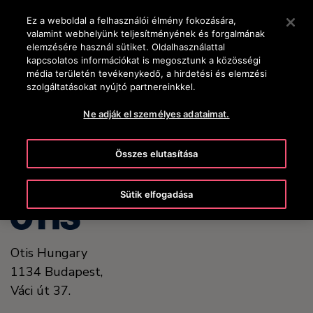
OTISLINE +36-1-430-4600
Nyomja le az Enter billentyűt a fő tartalomra ugráshoz
Ez a weboldal a felhasználói élmény fokozására,
valamint webhelyünk teljesítményének és forgalmának
KERESÉS
elemzésére használ sütiket. Oldalhasználattal
MENÜ
kapcsolatos információkat is megosztunk a közösségi
média területén tevékenykedő, a hirdetési és elemzési
szolgáltatásokat nyújtó partnereinkkel.
United States (EN)
Ne adják el személyes adataimat.
Összes elutasítása
Sütik elfogadása
Otis Hungary
1134
Budapest,
Váci út 37.