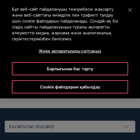
OTISLINE +7 7172 91 62 95
Негізгі мазмұнды өткізіп жіберу үшін Enter пернесін б
Бұл веб-сайт пайдаланушы тәжірибесін жақсарту
және веб-сайттағы өнімділік пен трафикті талдау
SEARCH
үшін cookie файлдарын пайдаланады. Сондай-ақ біз
MENU
сіздің сайтты пайдалануыңыз туралы ақпаратты
әлеуметтік медиа, жарнама және аналитикалық
серіктестерімізбен бөлісеміз.
Жеке ақпаратымды сатпаңыз
Elin
Барлығынан бас тарту
Cookie файлдарын қабылдау
United States (EN)