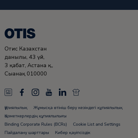
Отис Казахстан
данғылы, 43 үй,
3 қабат, Астана қ.,
Сығанақ
010000
N
F
I
Y
L
N
e
a
n
o
i
e
Құпиялылық
Жұмысқа өтініш беру кезіндегі құпиялылық
w
c
s
u
n
w
Қызметкерлердің құпиялылығы
s
e
t
T
k
s
Binding Corporate Rules (BCRs)
Cookie List and Settings
Пайдалану шарттары
Кибер қауіпсіздік
F
b
a
u
e
F