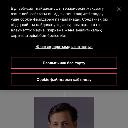
OTISLINE +7 7172 91 62 95
Негізгі мазмұнды өткізіп жіберу үшін Enter пернесін б
Бұл веб-сайт пайдаланушы тәжірибесін жақсарту
және веб-сайттағы өнімділік пен трафикті талдау
SEARCH
үшін cookie файлдарын пайдаланады. Сондай-ақ біз
MENU
сіздің сайтты пайдалануыңыз туралы ақпаратты
әлеуметтік медиа, жарнама және аналитикалық
серіктестерімізбен бөлісеміз.
Debraj Chowdhury
Жеке ақпаратымды сатпаңыз
Regional Director, East India
Барлығынан бас тарту
Cookie файлдарын қабылдау