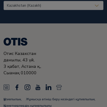
United States (EN)
Отис Казахстан
данғылы, 43 үй,
3 қабат, Астана қ.,
Сығанақ
010000
N
F
I
Y
L
N
e
a
n
o
i
e
Құпиялылық
Жұмысқа өтініш беру кезіндегі құпиялылық
w
c
s
u
n
w
Қызметкерлердің құпиялылығы