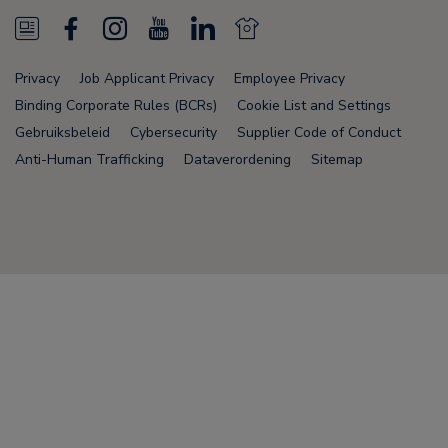
N
F
I
Y
L
N
e
a
n
o
i
e
Privacy
Job Applicant Privacy
Employee Privacy
w
c
s
u
n
w
Binding Corporate Rules (BCRs)
Cookie List and Settings
s
e
t
T
k
s
Gebruiksbeleid
Cybersecurity
Supplier Code of Conduct
Anti-Human Trafficking
Dataverordening
Sitemap
F
b
a
u
e
F
e
o
g
b
d
e
e
o
r
e
i
e
Node Name: liferay-78fc5b5b9d-6npzs
d
k
a
n
d
m