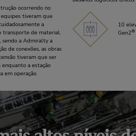
trução ocorrendo no
s equipes tiveram que
cuidadosamente a
10 ele
®
o transporte de material.
Gen2
, sendo a Admiralty a
ão de conexões, as obras
tensão tiveram que ser
 enquanto a estação
va em operação.