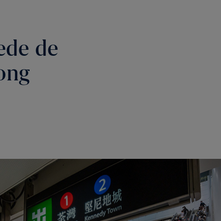
rede de
ong