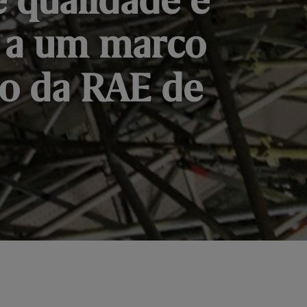
e qualidade e
a a um marco
io da RAE de