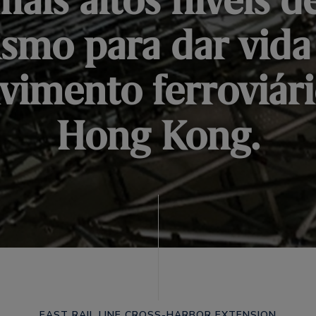
mais altos níveis d
lismo para dar vid
vimento ferroviár
Hong Kong.
EAST RAIL LINE CROSS-HARBOR EXTENSION