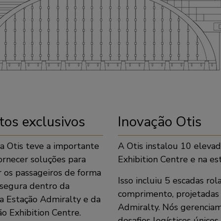
tos exclusivos
Inovação Otis
a Otis teve a importante
A Otis instalou 10 eleva
fornecer soluções para
Exhibition Centre e na es
r os passageiros de forma
Isso incluiu 5 escadas r
e segura dentro da
comprimento, projetadas 
a Estação Admiralty e da
Admiralty. Nós gerencia
o Exhibition Centre.
desafios logísticos único