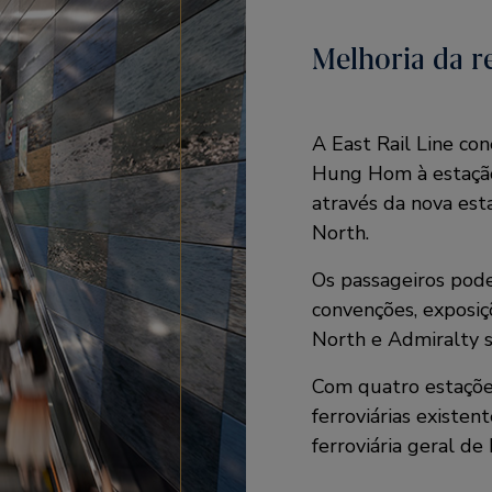
Melhoria da re
A East Rail Line con
Hung Hom à estação
através da nova est
North.
Os passageiros pode
convenções, exposiç
North e Admiralty 
Com quatro estações
ferroviárias existen
ferroviária geral d