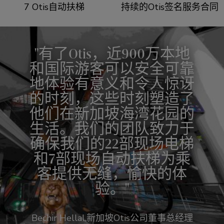
7 Otis自动扶梯
持续的Otis签名服务合同
有了Otis，近900万本地
和国际游客可以安全可靠
地体验有意义和令人惊讶
的时刻，这些时刻塑造了
他们在新加坡海湾花园的
生活。我们的团队致力于
确保我们的22部现场电梯
和7部现场自动扶梯为乘
客提供无缝，愉快的体
验。
Bechir Hellal,新加坡Otis公司董事总经理