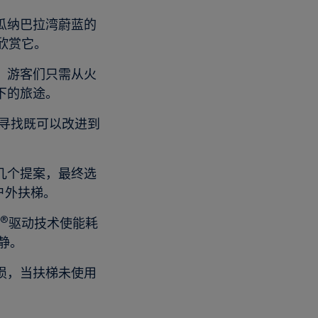
瓜纳巴拉湾蔚蓝的
欣赏它。
，游客们只需从火
下的旅途。
努力寻找既可以改进到
几个提案，最终选
户外扶梯。
®
驱动技术使能耗
静。
损，当扶梯未使用