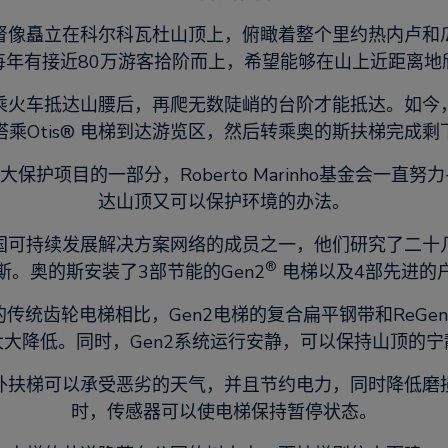
督像矗立在科尔科瓦杜山顶上，俯瞰着整个里约热内卢和
每年有接近80万游客拾阶而上，希望能够在山上近距离地
乘火车抵达山腰后，再爬无数陡峭的台阶才能抵达。如今
搭乘Otis® 电梯到达游览区，然后转乘奥的斯扶梯完成剩
重大保护项目的一部分，Roberto Marinho基金会一直
达山顶又可以保护环境的办法。
国可持续发展解决方案网络的成员之一，他们研究了二十
®
斯。奥的斯安装了3部节能的Gen2
电梯以及4部先进的
传统齿轮电梯相比，Gen2电梯的复合扁平钢带和ReGen
大大降低。同时，Gen2系统运行安静，可以保持山顶的宁
外扶梯可以承受恶劣的天气，并且节约电力，同时降低磨
时，传感器可以使电梯保持暂停状态。