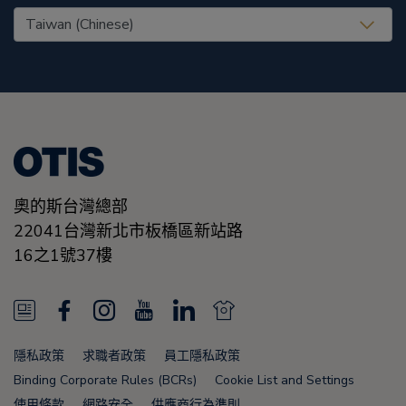
United States (EN)
奧的斯台灣總部
22041台灣新北市板橋區新站路
16之1號37樓
N
F
I
Y
L
N
e
a
n
o
i
e
隱私政策
求職者政策
員工隱私政策
w
c
s
u
n
w
Binding Corporate Rules (BCRs)
Cookie List and Settings
使用條款
網路安全
供應商行為準則