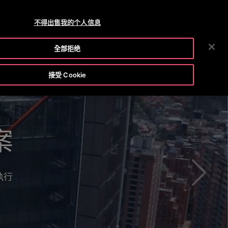
OTISLINE 0800 221 685
新聞室
工作機會
不得出售我的个人信息
搜
務
工具和資源
我們公司
投資人
聯絡我們
全部拒绝
尋
接受 Cookie
奧的斯
續向前
嗎?
案
梯
執行
息。