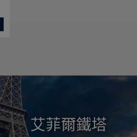
東方珍珠廣播 & 電視
樂天世界大廈
Collins House
艾菲爾鐵塔