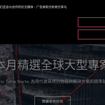
。我们还会与合作的社交媒体、广告商和分析商分享与
產品和服
售第一部電梯開始的
斯 IoT 科技讓人們持
準備好打造新未來了
本月精選全球大型專
全新-Gen 3™ 智聯電
170年歷史
trio Torre Norte: 為現代建築標的物提供解決方案和精準
入我們的人才社群，我們將會隨時更新您最新的職缺訊
來自技師的故事
無盡潛能的平台
加入我們的人才社群
閱讀案例研究
閱讀故事
了解更多