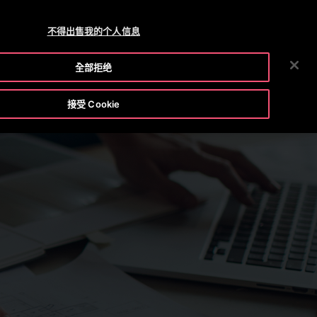
OTISLINE 0800 221 685
新聞室
工作機會
不得出售我的个人信息
搜
務
工具和資源
我們公司
投資人
聯絡我們
全部拒绝
尋
接受 Cookie