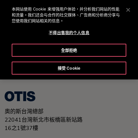
OTISLINE 0800 221 685
按 Enter 鍵跳至主要內容
本网站使用 Cookie 来增强用户体验，并分析我们网站的性能
和流量。我们还会与合作的社交媒体、广告商和分析商分享与
搜
您使用我们网站相关的信息。
選
尋
單
不得出售我的个人信息
United States (EN)
全部拒绝
接受 Cookie
奧的斯台灣總部
22041台灣新北市板橋區新站路
16之1號37樓