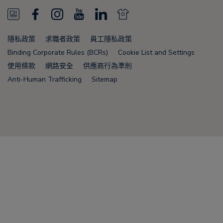
N
F
I
Y
L
N
e
a
n
o
i
e
隱私政策
求職者政策
員工隱私政策
w
c
s
u
n
w
Binding Corporate Rules (BCRs)
Cookie List and Settings
s
e
t
T
k
s
使用條款
網路安全
供應商行為準則
Anti-Human Trafficking
Sitemap
F
b
a
u
e
F
e
o
g
b
d
e
e
o
r
e
i
e
Node Name: liferay-75cdbd4554-9nfwr
d
k
a
n
d
m