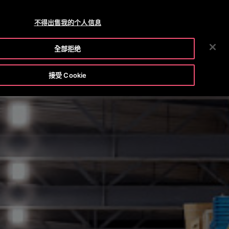
OTISLINE 0800 221 685
新聞室
工作機會
不得出售我的个人信息
搜
務
工具和資源
我們公司
投資人
聯絡我們
全部拒绝
尋
E
接受 Cookie