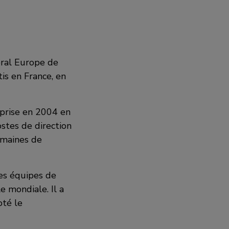
éral Europe de
tis en France, en
eprise en 2004 en
ostes de direction
omaines de
 les équipes de
e mondiale. Il a
oté le