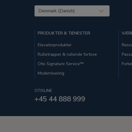
United States (EN)
PRODUKTER & TJENESTER
VÆRK
Elevatorprodukter
Resso
Rulletrapper & rullende fortove
Passa
Otis Signature Service™
Forbe
Modernisering
OTISLINE
+45 44 888 999