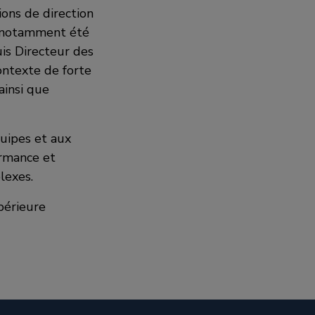
ons de direction
a notamment été
is Directeur des
ontexte de forte
ainsi que
quipes et aux
ormance et
lexes.
périeure