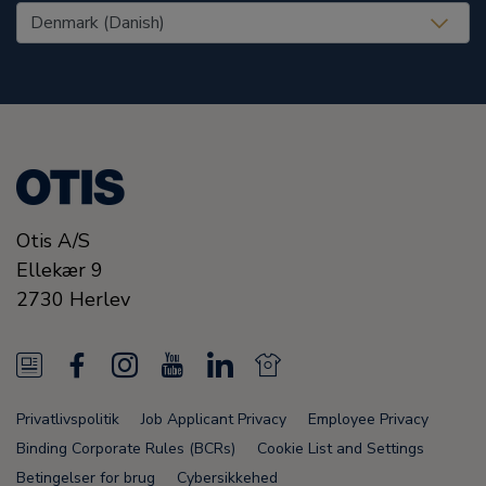
United States (EN)
Otis A/S
Ellekær 9
2730
Herlev
N
F
I
Y
L
N
e
a
n
o
i
e
Privatlivspolitik
Job Applicant Privacy
Employee Privacy
w
c
s
u
n
w
Binding Corporate Rules (BCRs)
Cookie List and Settings
s
e
t
T
k
s
Betingelser for brug
Cybersikkehed