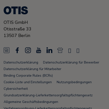
OTIS GmbH
Otisstraße 33
13507
Berlin
N
F
I
Y
L
N
X
K
e
a
n
o
i
e
i
u
Datenschutzerklärung
Datenschutzerklärung für Bewerber
w
c
s
u
n
w
n
n
Datenschutzerklärung für Mitarbeiter
s
e
t
T
k
s
g
u
Binding Corporate Rules (BCRs)
Cookie-Liste und Einstellungen
Nutzungsbedingungen
F
b
a
u
e
F
n
Cybersicherheit
e
o
g
b
d
e
u
Grundsatzerklärung-Lieferkettensorgfaltspflichtengesetz
e
o
r
e
i
e
Allgemeine Geschäftsbedingungen
Verfahrensordnung-Lieferkettensorgfaltspflichtengesetz