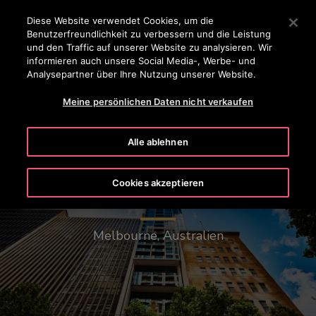
OTISLINE 0 800 20 30 40 50
Drücken Sie die Eingabetaste, um zum Hauptinhalt zu spr
Diese Website verwendet Cookies, um die
Benutzerfreundlichkeit zu verbessern und die Leistung
SUCHEN
und den Traffic auf unserer Website zu analysieren. Wir
MENÜ
informieren auch unsere Social Media-, Werbe- und
Analysepartner über Ihre Nutzung unserer Website.
Meine persönlichen Daten nicht verkaufen
Alle ablehnen
Cookies akzeptieren
Collins House
Melbourne, Australien