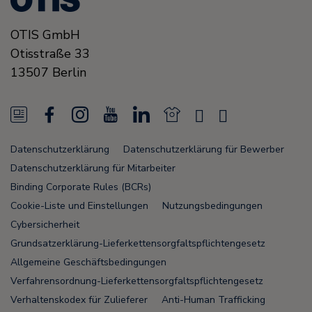
OTIS GmbH
Otisstraße 33
13507
Berlin
N
F
I
Y
L
N
X
K
e
a
n
o
i
e
i
u
Datenschutzerklärung
Datenschutzerklärung für Bewerber
w
c
s
u
n
w
n
n
Datenschutzerklärung für Mitarbeiter
s
e
t
T
k
s
g
u
Binding Corporate Rules (BCRs)
Cookie-Liste und Einstellungen
Nutzungsbedingungen
F
b
a
u
e
F
n
Cybersicherheit
e
o
g
b
d
e
u
Grundsatzerklärung-Lieferkettensorgfaltspflichtengesetz
e
o
r
e
i
e
Allgemeine Geschäftsbedingungen
Verfahrensordnung-Lieferkettensorgfaltspflichtengesetz
d
k
a
n
d
Verhaltenskodex für Zulieferer
Anti-Human Trafficking