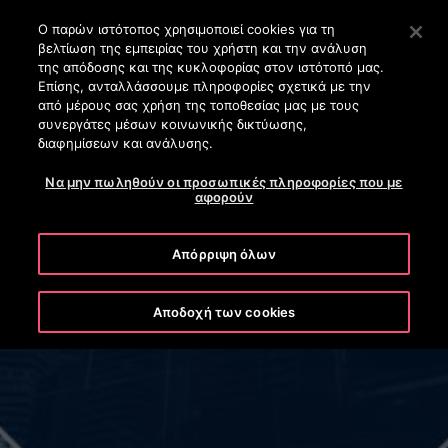
OTISLINE (+30) 210 8200 500
Πατήστε Enter για μετάβαση στο Κυρίως περιεχόμενο
Ο παρών ιστότοπος χρησιμοποιεί cookies για τη
βελτίωση της εμπειρίας του χρήστη και την ανάλυση
ΑΝΑΖΉΤΗΣΗ
της απόδοσης και της κυκλοφορίας στον ιστότοπό μας.
ΜΕΝΟ
Επίσης, ανταλλάσσουμε πληροφορίες σχετικά με την
από μέρους σας χρήση της τοποθεσίας μας με τους
συνεργάτες μέσων κοινωνικής δικτύωσης,
διαφημίσεων και ανάλυσης.
Να μην πωληθούν οι προσωπικές πληροφορίες που με
αφορούν
Απόρριψη όλων
No current events, check back later
Αποδοχή των cookies