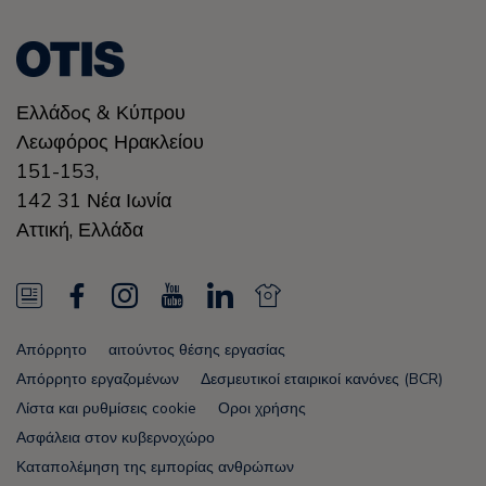
Ελλάδoς & Κύπρου
Λεωφόρος Ηρακλείου
151-153,
142 31 Νέα Ιωνία
Αττική
,
Ελλάδα
N
F
I
Y
L
N
e
a
n
o
i
e
Απόρρητο
αιτούντος θέσης εργασίας
w
c
s
u
n
w
Απόρρητο εργαζομένων
Δεσμευτικοί εταιρικοί κανόνες (BCR)
s
e
t
T
k
s
Λίστα και ρυθμίσεις cookie
Οροι χρήσης
Ασφάλεια στον κυβερνοχώρο
F
b
a
u
e
F
Καταπολέμηση της εμπορίας ανθρώπων