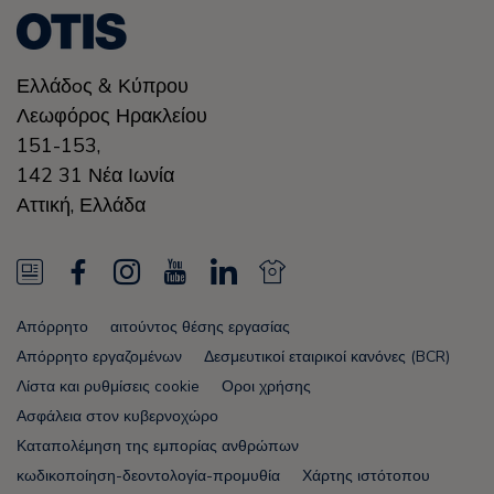
Ελλάδoς & Κύπρου
Λεωφόρος Ηρακλείου
151-153,
142 31 Νέα Ιωνία
Αττική
,
Ελλάδα
N
F
I
Y
L
N
e
a
n
o
i
e
Απόρρητο
αιτούντος θέσης εργασίας
w
c
s
u
n
w
Απόρρητο εργαζομένων
Δεσμευτικοί εταιρικοί κανόνες (BCR)
s
e
t
T
k
s
Λίστα και ρυθμίσεις cookie
Οροι χρήσης
Ασφάλεια στον κυβερνοχώρο
F
b
a
u
e
F
Καταπολέμηση της εμπορίας ανθρώπων
e
o
g
b
d
e
κωδικοποίηση-δεοντολογία-προμυθία
Χάρτης ιστότοπου