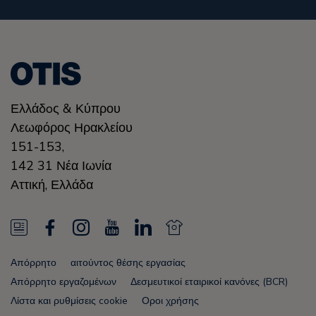
Ελλάδoς & Κύπρου
Λεωφόρος Ηρακλείου
151-153,
142 31 Νέα Ιωνία
Αττική
,
Ελλάδα
N
F
I
Y
L
N
e
a
n
o
i
e
Απόρρητο
αιτούντος θέσης εργασίας
w
c
s
u
n
w
Απόρρητο εργαζομένων
Δεσμευτικοί εταιρικοί κανόνες (BCR)
s
e
t
T
k
s
Λίστα και ρυθμίσεις cookie
Οροι χρήσης