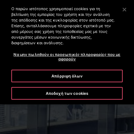
OTISLINE (+30) 210 8200 500
Πατήστε Enter για μετάβαση στο Κυρίως περιεχόμενο
Ο παρών ιστότοπος χρησιμοποιεί cookies για τη
βελτίωση της εμπειρίας του χρήστη και την ανάλυση
ΑΝΑΖΉΤΗΣΗ
της απόδοσης και της κυκλοφορίας στον ιστότοπό μας.
ΜΕΝΟ
Επίσης, ανταλλάσσουμε πληροφορίες σχετικά με την
από μέρους σας χρήση της τοποθεσίας μας με τους
συνεργάτες μέσων κοινωνικής δικτύωσης,
διαφημίσεων και ανάλυσης.
Να μην πωληθούν οι προσωπικές πληροφορίες που με
αφορούν
Απόρριψη όλων
Ανελκυστήρες Υψηλής
Ανύψωσης
Αποδοχή των cookies