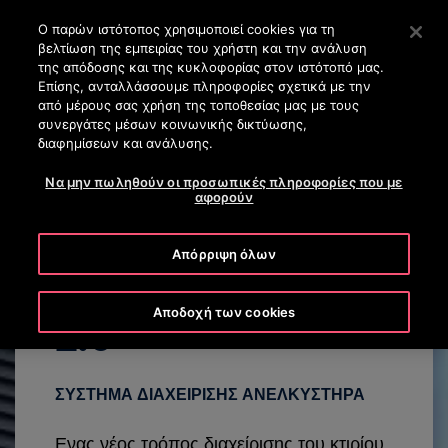
OTISLINE (+30) 210 8200 500
Πατήστε Enter για μετάβαση στο Κυρίως περιεχόμενο
Ο παρών ιστότοπος χρησιμοποιεί cookies για τη
βελτίωση της εμπειρίας του χρήστη και την ανάλυση
ΑΝΑΖΉΤΗΣΗ
της απόδοσης και της κυκλοφορίας στον ιστότοπό μας.
ΜΕΝΟ
Επίσης, ανταλλάσσουμε πληροφορίες σχετικά με την
από μέρους σας χρήση της τοποθεσίας μας με τους
συνεργάτες μέσων κοινωνικής δικτύωσης,
FACT SHEET
ΚΥΡΙΌΤΕΡΑ ΣΗΜΕΊΑ
VIDEO
ΕΠΙΚΟΙΝΩΝΗΣ
διαφημίσεων και ανάλυσης.
Να μην πωληθούν οι προσωπικές πληροφορίες που με
αφορούν
Απόρριψη όλων
EMS Panorama
Αποδοχή των cookies
2.0
ΣΥΣΤΗΜΑ ΔΙΑΧΕΙΡΙΣΗΣ ΑΝΕΛΚΥΣΤΗΡΑ
Ενας νέος τρόπος διαχείρισης του κτιρίου