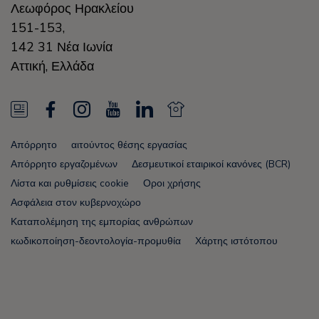
Λεωφόρος Ηρακλείου
151-153,
142 31 Νέα Ιωνία
Αττική
,
Ελλάδα
N
F
I
Y
L
N
e
a
n
o
i
e
Απόρρητο
αιτούντος θέσης εργασίας
w
c
s
u
n
w
Απόρρητο εργαζομένων
Δεσμευτικοί εταιρικοί κανόνες (BCR)
s
e
t
T
k
s
Λίστα και ρυθμίσεις cookie
Οροι χρήσης
Ασφάλεια στον κυβερνοχώρο
F
b
a
u
e
F
Καταπολέμηση της εμπορίας ανθρώπων
e
o
g
b
d
e
κωδικοποίηση-δεοντολογία-προμυθία
Χάρτης ιστότοπου
e
o
r
e
i
e
d
k
a
n
d
Node Name: liferay-5f5886b7f9-8dpcx
m