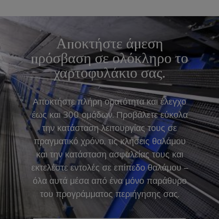
Αποκτήστε άμεση
πρόσβαση σε ολόκληρο το
χαρτοφυλάκιο σας.
Αποκτήστε πλήρη ορατότητα και έλεγχο
έως και 300 ομάδων. Προβάλετε εύκολα
την κατάσταση λειτουργίας τους σε
πραγματικό χρόνο, τις κλήσεις θαλάμου
και την κατάσταση ασφαλείας τους και
εκτελέστε εντολές σε επίπεδο θαλάμου –
όλα αυτά μέσα από ένα μόνο παράθυρο
του προγράμματος περιήγησης σας.