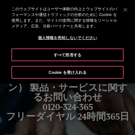
OTISLINE 0120-324-365
[Enter]を押してメインコンテンツにスキップします
このウェブサイトはユーザー体験の向上とウェブサイトのパ
フォーマンスや通信トラフィックの分析のために Cookie を
検
使用します。また、サイトの使用に関する情報をソーシャル
メ
索
メディア、広告、分析パートナーと共有します。
ニ
ュ
個人情報を売却しないでください
ー
すべて拒否する
Cookie を受け入れる
OTISLINE® （オーチスライ
ン） 製品・サービスに関す
るお問い合わせ
0120-324-365
フリーダイヤル 24時間365日