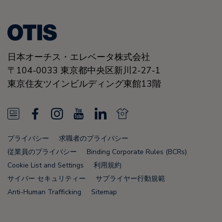
日本オーチス・エレベータ株式会社
〒104-0033 東京都中央区新川2-27-1
東京住友ツインビルディング東館13階
N
F
I
Y
L
N
e
a
n
o
i
e
プライバシー
求職者のプライバシー
w
c
s
u
n
w
従業員のプライバシー
Binding Corporate Rules (BCRs)
s
e
t
T
k
s
Cookie List and Settings
利用規約
サイバー セキュリティー
サプライヤー行動規範
F
b
a
u
e
F
Anti-Human Trafficking
Sitemap
e
o
g
b
d
e
e
o
r
e
i
e