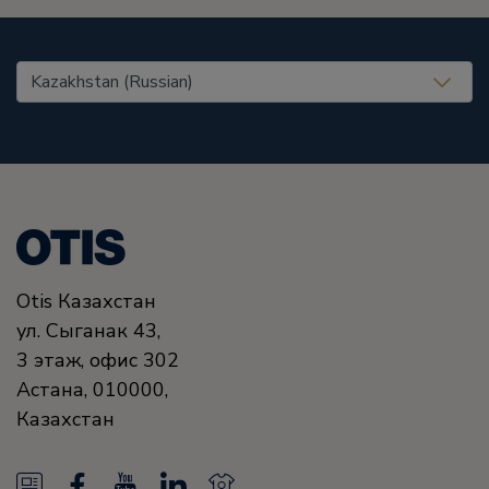
United States (EN)
Otis Казахстан
ул. Сыганак 43,
3 этаж, офис 302
Астана
,
010000
,
Казахстан
N
F
Y
L
N