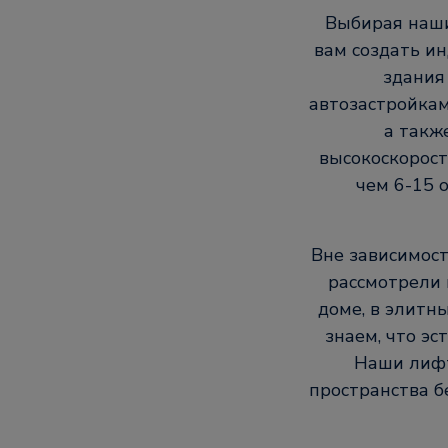
Выбирая наши
вам создать и
здания
автозастройкам
а такж
высокоскорост
чем 6-15 
Вне зависимост
рассмотрели 
доме, в элитн
знаем, что э
Наши лифт
пространства б