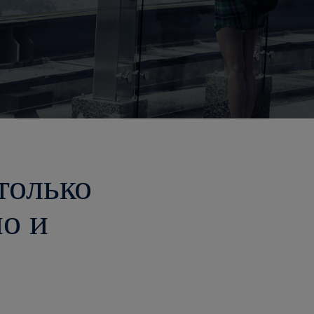
только
но и