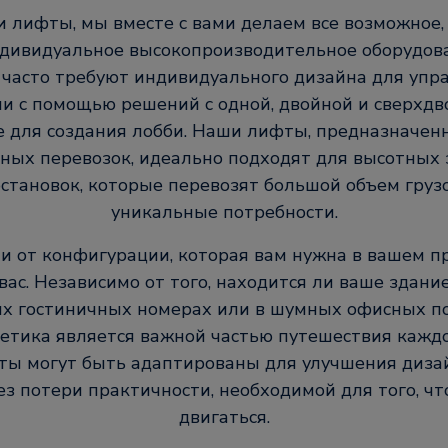
 лифты, мы вместе с вами делаем все возможное,
ндивидуальное высокопроизводительное оборудов
 часто требуют индивидуального дизайна для упр
и с помощью решений с одной, двойной и сверхдв
е для создания лобби. Наши лифты, предназначен
ных перевозок, идеально подходят для высотных 
остановок, которые перевозят большой объем груз
уникальные потребности.
и от конфигурации, которая вам нужна в вашем п
вас. Независимо от того, находится ли ваше здани
ых гостиничных номерах или в шумных офисных 
стетика является важной частью путешествия каждо
ы могут быть адаптированы для улучшения диза
ез потери практичности, необходимой для того, ч
двигаться.