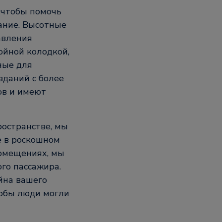
 чтобы помочь
ание. Высотные
авления
ойной колодкой,
ные для
зданий с более
ов и имеют
ространстве, мы
е в роскошном
помещениях, мы
го пассажира.
йна вашего
тобы люди могли