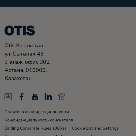
Otis Казахстан
ул. Сыганак 43,
3 этаж, офис 302
Астана
,
010000
,
Казахстан
N
F
Y
L
N
e
a
o
i
e
Политика конфиденциальности
w
c
u
n
w
Конфиденциальность соискателя
s
e
T
k
s
Binding Corporate Rules (BCRs)
Cookie List and Settings