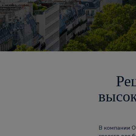
Ре
высок
В компании O