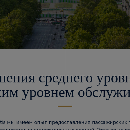
шения среднего уровн
им уровнем обслуж
tis мы имеем опыт предоставления пассажирских