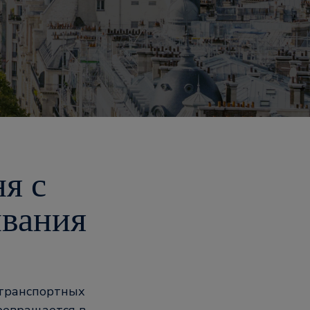
я с
ивания
 транспортных