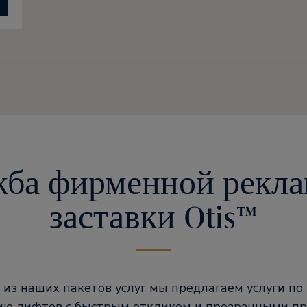
ба фирменной рекл
заставки Otis™
из наших пакетов услуг мы предлагаем услуги по
ию лифтов с быстрым откликом и прозрачными п