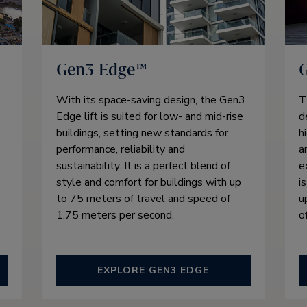
Gen3 Edge™
With its space-saving design, the Gen3
T
Edge lift is suited for low- and mid-rise
d
buildings, setting new standards for
h
performance, reliability and
a
sustainability. It is a perfect blend of
e
style and comfort for buildings with up
i
to 75 meters of travel and speed of
u
1.75 meters per second.
o
EXPLORE GEN3 EDGE