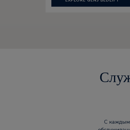
EXPLORE GEN3 BEDLIFT
Служ
С каждым 
обслуживан