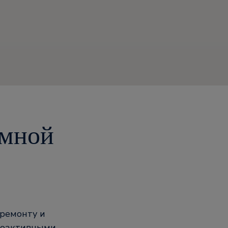
амной
 ремонту и
роактивными