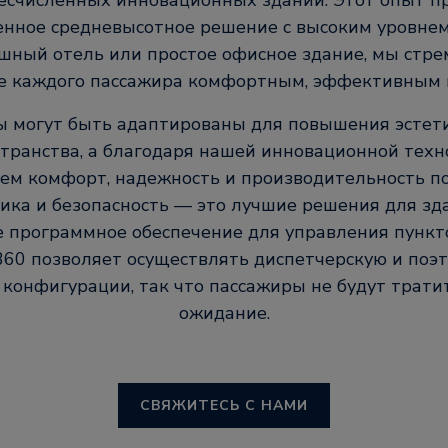
бесчисленных инновационных зданий. Этот опыт п
енное средневысотное решение с высоким уровнем
ошный отель или простое офисное здание, мы стре
е каждого пассажира комфортным, эффективным 
 могут быть адаптированы для повышения эстети
транства, а благодаря нашей инновационной тех
ем комфорт, надежность и производительность по
ика и безопасность — это лучшие решения для зд
е программное обеспечение для управления пункт
360 позволяет осуществлять диспетчерскую и поэ
конфигурации, так что пассажиры не будут трати
ожидание.
СВЯЖИТЕСЬ С НАМИ