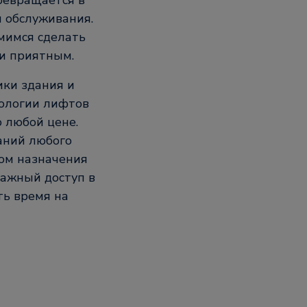
ревращается в
 обслуживания.
мимся сделать
и приятным.
ки здания и
нологии лифтов
 любой цене.
аний любого
ом назначения
тажный доступ в
ть время на