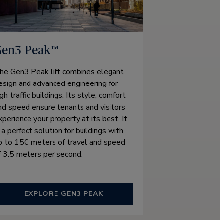
Gen3 Peak™
he Gen3 Peak lift combines elegant
esign and advanced engineering for
igh traffic buildings. Its style, comfort
nd speed ensure tenants and visitors
xperience your property at its best. It
s a perfect solution for buildings with
p to 150 meters of travel and speed
f 3.5 meters per second.
EXPLORE GEN3 PEAK