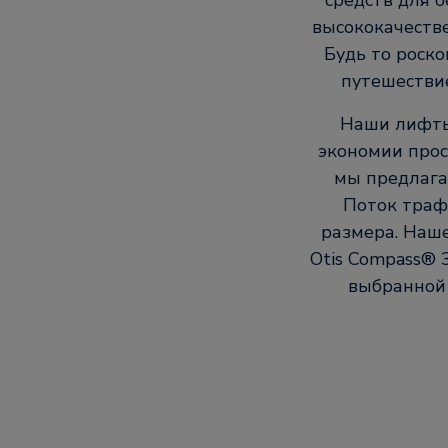
средств для 
высококачеств
Будь то роск
путешестви
Наши лифты
экономии прос
мы предлага
Поток траф
размера. Наш
Otis Compass® 
выбранной 