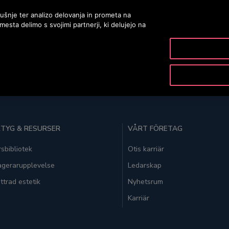
ušnje ter analizo delovanja in prometa na
ta delimo s svojimi partnerji, ki delujejo na
PRODUCTS & SERVICES
TOOLS & RESOURCES
TYG & RESURSER
VÅRT FÖRETAG
sbibliotek
Otis karriär
agerarupplevelse
Ledarskap
ttrad estetik
Nyhetsrum
Karriär