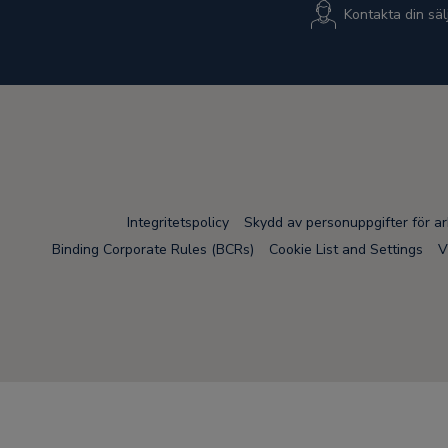
Kontakta din säl
Integritetspolicy
Skydd av personuppgifter för a
Binding Corporate Rules (BCRs)
Cookie List and Settings
V
Node Name: liferay-78fc5b5b9d-nmvc7