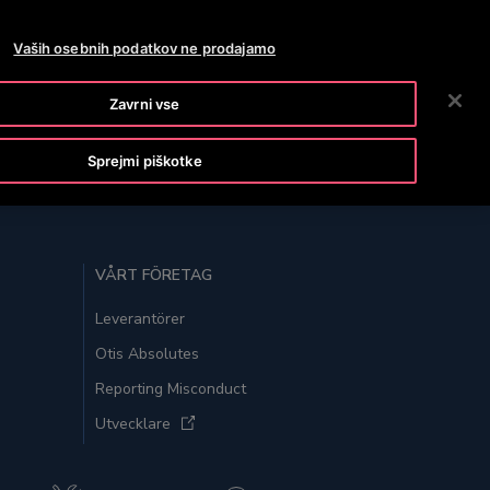
OTISLINE 3860801430
NEWSROOM
CAREERS
Vaših osebnih podatkov ne prodajamo
ISKANJE
OUR COMPANY
INVESTORS
CONTACT US
Zavrni vse
Sprejmi piškotke
TILLBAKA TILL TOPPEN
VÅRT FÖRETAG
Leverantörer
Otis Absolutes
Reporting Misconduct
Utvecklare