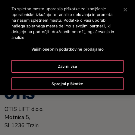
OTISLINE 3860801430
Pritisnite Enter, da preskočite na glavno vsebino
To spletno mesto uporablja piškotke za izboljšanje
uporabniške izkušnje ter analizo delovanja in prometa
ISKANJE
na našem spletnem mestu. Podatke o vaši uporabi
MENI
našega spletnega mesta delimo s svojimi partnerji, ki
delujejo na področjih družabnih omrežij, oglaševanja in
analize.
United States (EN)
Vaših osebnih podatkov ne prodajamo
Zavrni vse
Sprejmi piškotke
OTIS LIFT d.o.o.
Motnica 5,
SI-1236 Trzin