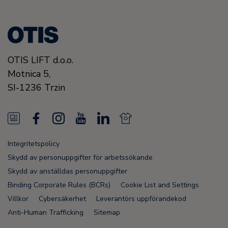
OTIS LIFT d.o.o.
Motnica 5,
SI-1236 Trzin
N
F
I
Y
L
N
e
a
n
o
i
e
Integritetspolicy
w
c
s
u
n
w
Skydd av personuppgifter för arbetssökande
s
e
t
T
k
s
Skydd av anställdas personuppgifter
Binding Corporate Rules (BCRs)
Cookie List and Settings
F
b
a
u
e
F
Villkor
Cybersäkerhet
Leverantörs uppförandekod
e
o
g
b
d
e
Anti-Human Trafficking
Sitemap