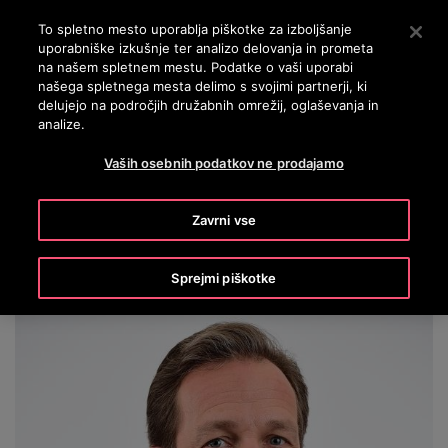
OTISLINE 3860801430
Pritisnite Enter, da preskočite na glavno vsebino
To spletno mesto uporablja piškotke za izboljšanje
uporabniške izkušnje ter analizo delovanja in prometa
ISKANJE
na našem spletnem mestu. Podatke o vaši uporabi
MENI
našega spletnega mesta delimo s svojimi partnerji, ki
delujejo na področjih družabnih omrežij, oglaševanja in
analize.
Roman Teichert
Vaših osebnih podatkov ne prodajamo
Zavrni vse
Sprejmi piškotke