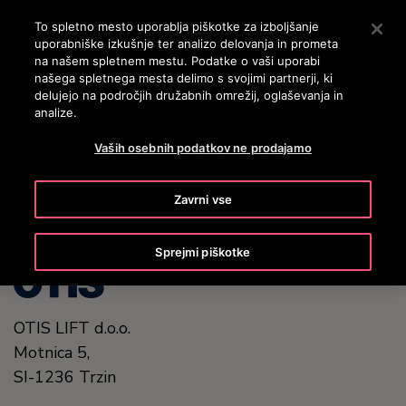
OTISLINE 3860801430
Pritisnite Enter, da preskočite na glavno vsebino
To spletno mesto uporablja piškotke za izboljšanje
uporabniške izkušnje ter analizo delovanja in prometa
ISKANJE
na našem spletnem mestu. Podatke o vaši uporabi
MENI
našega spletnega mesta delimo s svojimi partnerji, ki
delujejo na področjih družabnih omrežij, oglaševanja in
analize.
United States (EN)
Vaših osebnih podatkov ne prodajamo
Zavrni vse
Sprejmi piškotke
OTIS LIFT d.o.o.
Motnica 5,
SI-1236 Trzin