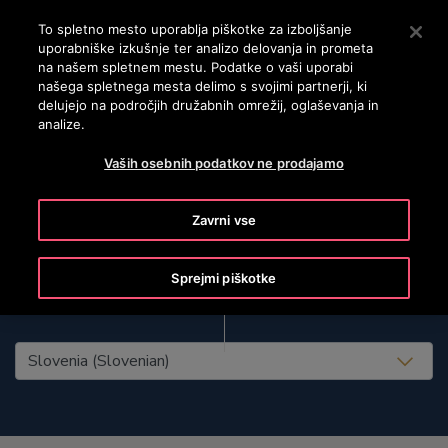
OTISLINE 3860801430
Pritisnite Enter, da preskočite na glavno vsebino
To spletno mesto uporablja piškotke za izboljšanje
uporabniške izkušnje ter analizo delovanja in prometa
ISKANJE
na našem spletnem mestu. Podatke o vaši uporabi
MENI
našega spletnega mesta delimo s svojimi partnerji, ki
delujejo na področjih družabnih omrežij, oglaševanja in
analize.
Vaših osebnih podatkov ne prodajamo
Zavrni vse
Sprejmi piškotke
United States (EN)