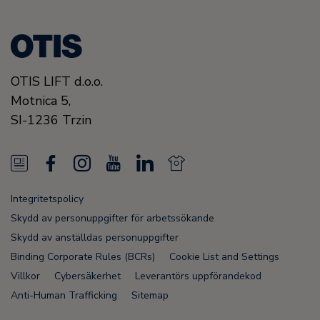
OTIS LIFT d.o.o.
Motnica 5,
SI-1236 Trzin
N
F
I
Y
L
N
e
a
n
o
i
e
Integritetspolicy
w
c
s
u
n
w
Skydd av personuppgifter för arbetssökande
s
e
t
T
k
s
Skydd av anställdas personuppgifter
Binding Corporate Rules (BCRs)
Cookie List and Settings
F
b
a
u
e
F
Villkor
Cybersäkerhet
Leverantörs uppförandekod
e
o
g
b
d
e
Anti-Human Trafficking
Sitemap
e
o
r
e
i
e