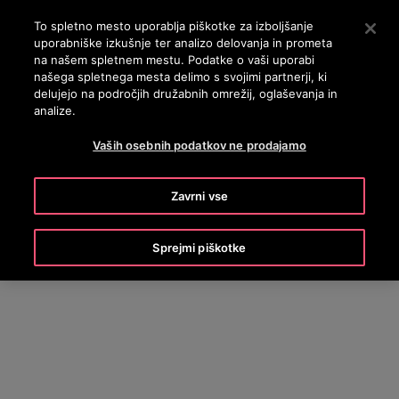
OTISLINE 3860801430
Pritisnite Enter, da preskočite na glavno vsebino
To spletno mesto uporablja piškotke za izboljšanje
uporabniške izkušnje ter analizo delovanja in prometa
ISKANJE
na našem spletnem mestu. Podatke o vaši uporabi
MENI
našega spletnega mesta delimo s svojimi partnerji, ki
delujejo na področjih družabnih omrežij, oglaševanja in
analize.
Vaših osebnih podatkov ne prodajamo
Zavrni vse
Sprejmi piškotke