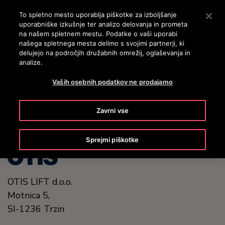
OTISLINE 3860801430
Pritisnite Enter, da preskočite na glavno vsebino
To spletno mesto uporablja piškotke za izboljšanje
uporabniške izkušnje ter analizo delovanja in prometa
ISKANJE
na našem spletnem mestu. Podatke o vaši uporabi
MENI
našega spletnega mesta delimo s svojimi partnerji, ki
delujejo na področjih družabnih omrežij, oglaševanja in
analize.
United States (EN)
Vaših osebnih podatkov ne prodajamo
Zavrni vse
Sprejmi piškotke
OTIS LIFT d.o.o.
Motnica 5,
SI-1236 Trzin