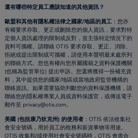
還有哪些特定員工應該知道的其他資訊？
歐盟和其他有隱私權法律之國家/地區的員工
：您亦
有權要求存取、更正或刪除您的個人資訊，要求對特
定個人資訊處理的限制或反對，並主張特定情況下的
資料可攜權。請聯絡 OTIS 要求存取、更正、消除、
拒絕或提出限制或可攜權，請使用本聲明最末處所列
的聯絡方式。您也有權向您所屬國籍之資料保護機關
(也稱為監管單位) 提出申訴。您還將獲得一份補充資
料，其中提供您的國家/地區或當地政府監管機構的
聯絡資訊。如果需要協助判斷您的資料保護機構，請
聯絡您的隱私權專業人員或資料保護官，或傳送電子
郵件至 privacy@otis.com。
美國 (包括康乃狄克州) 的使用者
：OTIS 依法收集社
會安全號碼，用於員工的稅務和薪資事物等用途。
OTIS 收集和/或使用社會安全號碼時，OTIS 會盡合