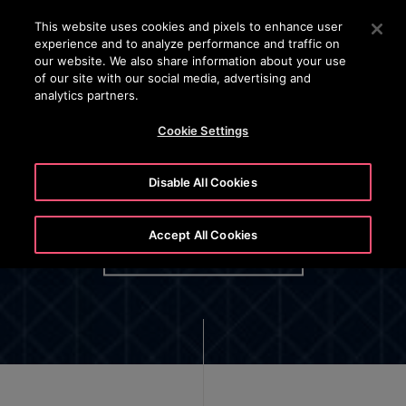
24/7 OTISLINE 1800-22-7777
Press Enter to skip to Main Content
This website uses cookies and pixels to enhance user
experience and to analyze performance and traffic on
SEARCH
our website. We also share information about your use
MENU
of our site with our social media, advertising and
analytics partners.
Cookie Settings
Disable All Cookies
Otis Employee Privacy Policy
Accept All Cookies
OPTIONAL BUTTON