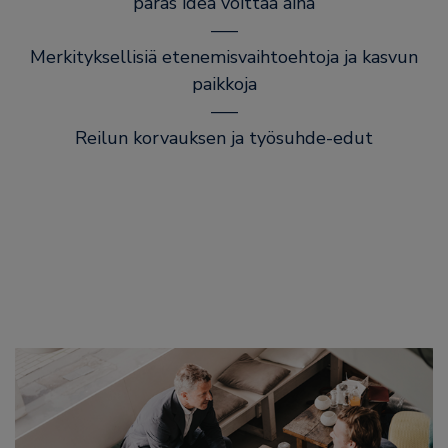
paras idea voittaa aina
–––
Merkityksellisiä etenemisvaihtoehtoja ja kasvun
paikkoja
–––
Reilun korvauksen ja työsuhde-edut