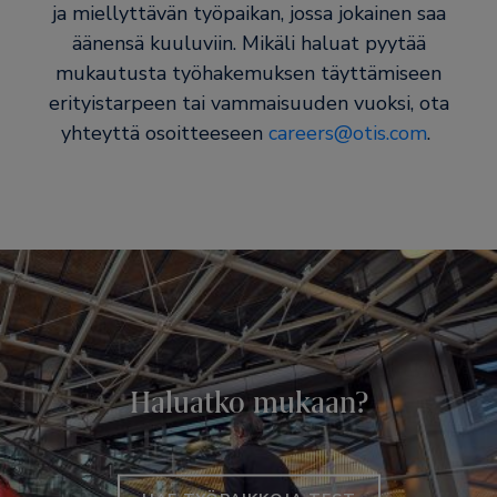
ja miellyttävän työpaikan, jossa jokainen saa
äänensä kuuluviin. Mikäli haluat pyytää
mukautusta työhakemuksen täyttämiseen
erityistarpeen tai vammaisuuden vuoksi, ota
yhteyttä osoitteeseen
careers@otis.com
.
Haluatko mukaan?