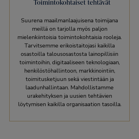
Toimintokohtaiset tehtävät
Suurena maailmanlaajuisena toimijana
meillä on tarjolla myös paljon
mielenkiintoisia toimintokohtaisia rooleja.
Tarvitsemme erikoistaitojasi kaikilla
osastoilla talousosastosta lainopillisiin
toimintoihin, digitaaliseen teknologiaan,
henkilöstöhallintoon, markkinointiin,
toimitusketjuun sekä viestintään ja
laadunhallintaan. Mahdollistamme
urakehityksen ja uusien tehtävien
löytymisen kaikilla organisaation tasoilla.