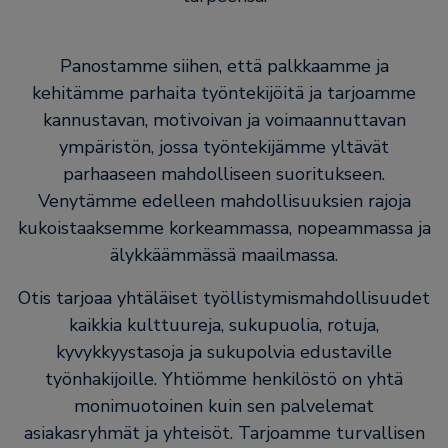
Panostamme siihen, että palkkaamme ja
kehitämme parhaita työntekijöitä ja tarjoamme
kannustavan, motivoivan ja voimaannuttavan
ympäristön, jossa työntekijämme yltävät
parhaaseen mahdolliseen suoritukseen.
Venytämme edelleen mahdollisuuksien rajoja
kukoistaaksemme korkeammassa, nopeammassa ja
älykkäämmässä maailmassa.
Otis tarjoaa yhtäläiset työllistymismahdollisuudet
kaikkia kulttuureja, sukupuolia, rotuja,
kyvykkyystasoja ja sukupolvia edustaville
työnhakijoille. Yhtiömme henkilöstö on yhtä
monimuotoinen kuin sen palvelemat
asiakasryhmät ja yhteisöt. Tarjoamme turvallisen