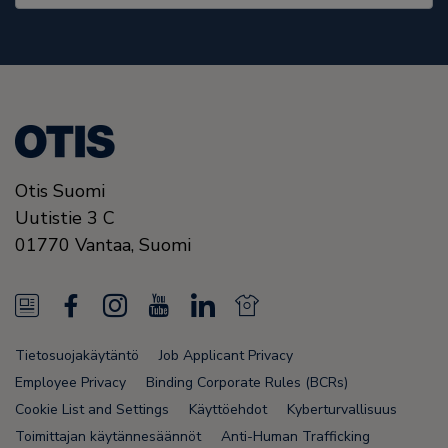
Otis Suomi
Uutistie 3 C
01770
Vantaa,
Suomi
N
F
I
Y
L
N
e
a
n
o
i
e
Tietosuojakäytäntö
Job Applicant Privacy
w
c
s
u
n
w
Employee Privacy
Binding Corporate Rules (BCRs)
s
e
t
T
k
s
Cookie List and Settings
Käyttöehdot
Kyberturvallisuus
Toimittajan käytännesäännöt
Anti-Human Trafficking