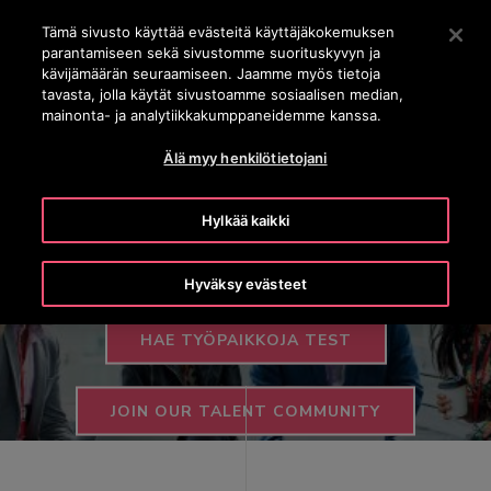
OTISLINE (0800) 168 111
Siirry pääsisältöön painamalla Enter
Tämä sivusto käyttää evästeitä käyttäjäkokemuksen
parantamiseen sekä sivustomme suorituskyvyn ja
HAE
kävijämäärän seuraamiseen. Jaamme myös tietoja
VALI
tavasta, jolla käytät sivustoamme sosiaalisen median,
mainonta- ja analytiikkakumppaneidemme kanssa.
Tee urastasi nousujohteinen
Älä myy henkilötietojani
Liity Otisin porukkaan, jossa yhteistyö, innovointi ja
Hylkää kaikki
innostus siivittää jokaisen yksilön sekä koko
yrityksen uusiin korkeuksiin.
Hyväksy evästeet
HAE TYÖPAIKKOJA TEST
JOIN OUR TALENT COMMUNITY