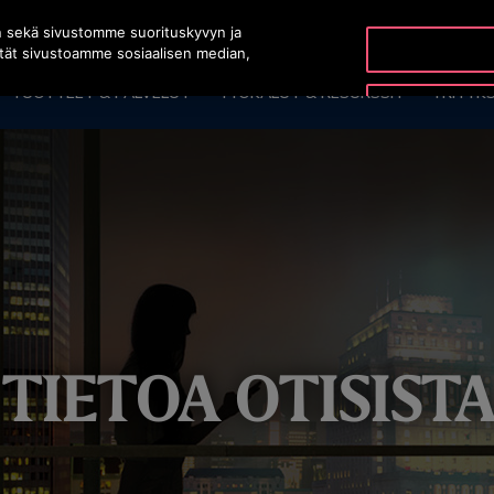
n sekä sivustomme suorituskyvyn ja
ytät sivustoamme sosiaalisen median,
TUOTTEET & PALVELUT
TYÖKALUT & RESURSSIT
YRITYK
TIETOA OTISISTA