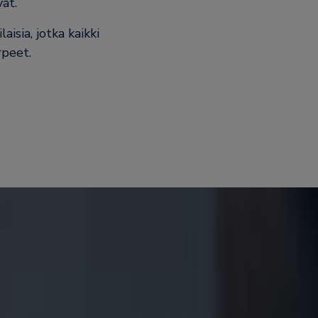
at.
isia, jotka kaikki
rpeet.