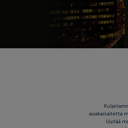
Kuljetamme
asiakaslaitetta 
löytää ma