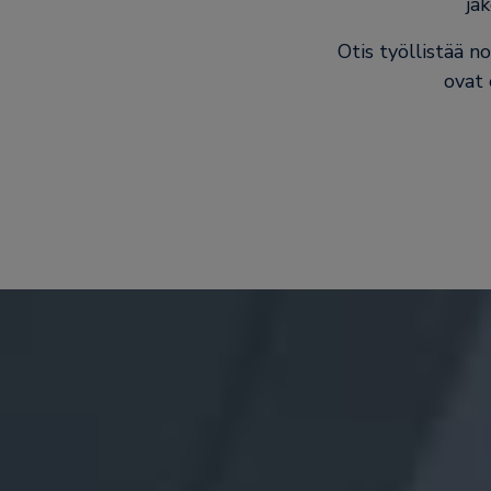
ja
Otis työllistää n
ovat 