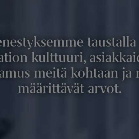
nestyksemme taustalla
ation kulttuuri, asiakk
tamus meitä kohtaan ja 
määrittävät arvot.