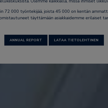
kelukeskuksista. Olemme kaikkialla, missä ihmiset liikkuv
oin 72 000 työntekijää, joista 45 000 on kentän ammattila
omistautuneet täyttämään asiakkaidemme erilaiset ta
ANNUAL REPORT
LATAA TIETOLEHTINEN