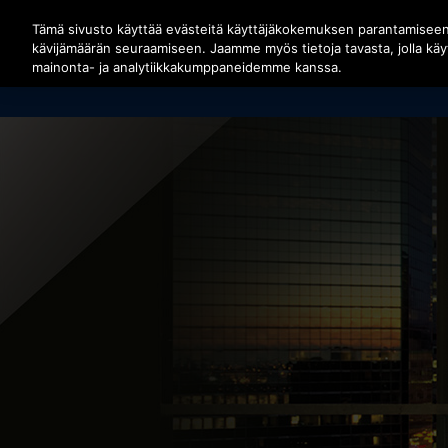
Siirry pääsisältöön painamalla Enter
Tämä sivusto käyttää evästeitä käyttäjäkokemuksen parantamisee
kävijämäärän seuraamiseen. Jaamme myös tietoja tavasta, jolla kä
mainonta- ja analytiikkakumppaneidemme kanssa.