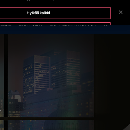
OTISLINE (0800) 168 111
UUTISET
TYÖPAIKAT
Hylkää kaikki
HAE
SEMME
SIJOITTAJAT
OTA MEIHIN YHTEYTTÄ
Hyväksy evästeet