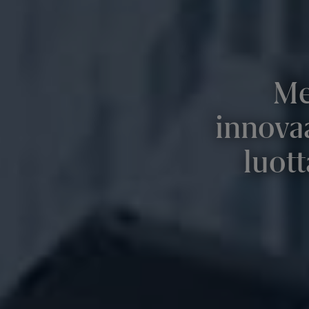
Me
innova
luot