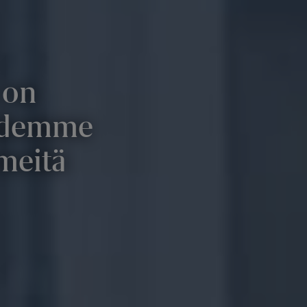
 on
aidemme
meitä