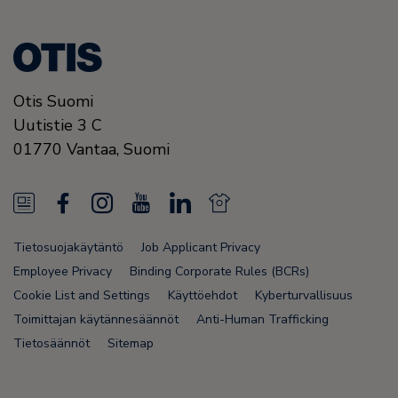
Otis Suomi
Uutistie 3 C
01770
Vantaa,
Suomi
N
F
I
Y
L
N
e
a
n
o
i
e
Tietosuojakäytäntö
Job Applicant Privacy
w
c
s
u
n
w
Employee Privacy
Binding Corporate Rules (BCRs)
s
e
t
T
k
s
Cookie List and Settings
Käyttöehdot
Kyberturvallisuus
Toimittajan käytännesäännöt
Anti-Human Trafficking
F
b
a
u
e
F
Tietosäännöt
Sitemap
e
o
g
b
d
e
e
o
r
e
i
e