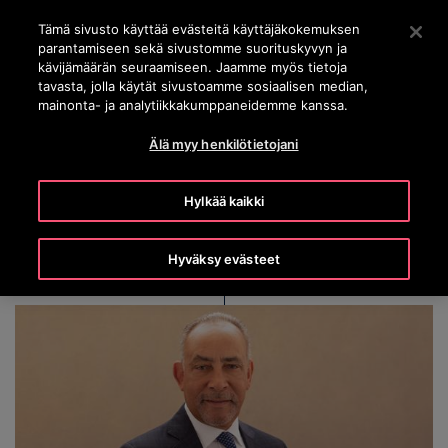
OTISLINE (0800) 168 111
Siirry pääsisältöön painamalla Enter
Tämä sivusto käyttää evästeitä käyttäjäkokemuksen
parantamiseen sekä sivustomme suorituskyvyn ja
HAE
kävijämäärän seuraamiseen. Jaamme myös tietoja
VALI
tavasta, jolla käytät sivustoamme sosiaalisen median,
mainonta- ja analytiikkakumppaneidemme kanssa.
Älä myy henkilötietojani
Shelley Stewart, Jr.
Hylkää kaikki
Hyväksy evästeet