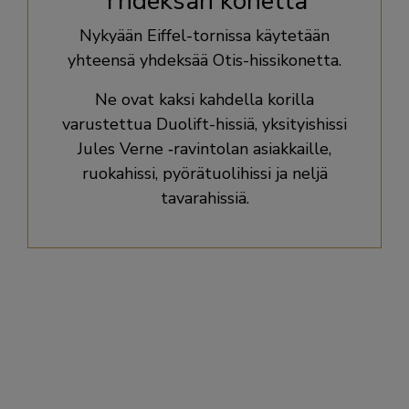
Yhdeksän konetta
Nykyään Eiffel-tornissa käytetään
yhteensä yhdeksää Otis-hissikonetta.
Ne ovat kaksi kahdella korilla
varustettua Duolift-hissiä, yksityishissi
Jules Verne ‑ravintolan asiakkaille,
ruokahissi, pyörätuolihissi ja neljä
tavarahissiä.