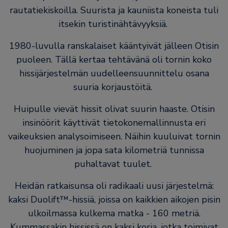
rautatiekiskoilla. Suurista ja kauniista koneista tuli
itsekin turistinähtävyyksiä.
1980-luvulla ranskalaiset kääntyivät jälleen Otisin
puoleen. Tällä kertaa tehtävänä oli tornin koko
hissijärjestelmän uudelleensuunnittelu osana
suuria korjaustöitä.
Huipulle vievät hissit olivat suurin haaste. Otisin
insinöörit käyttivät tietokonemallinnusta eri
vaikeuksien analysoimiseen. Näihin kuuluivat tornin
huojuminen ja jopa sata kilometriä tunnissa
puhaltavat tuulet.
Heidän ratkaisunsa oli radikaali uusi järjestelmä:
kaksi Duolift™-hissiä, joissa on kaikkien aikojen pisin
ulkoilmassa kulkema matka - 160 metriä.
Kummassakin hississä on kaksi koria, jotka toimivat