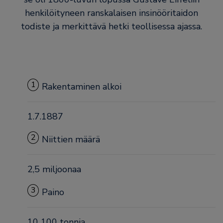
henkilöityneen ranskalaisen insinööritaidon
todiste ja merkittävä hetki teollisessa ajassa.
1
Rakentaminen alkoi
1.7.1887
2
Niittien määrä
2,5 miljoonaa
3
Paino
10 100 tonnia