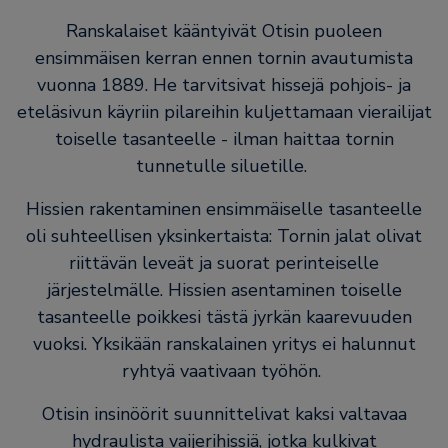
Ranskalaiset kääntyivät Otisin puoleen
ensimmäisen kerran ennen tornin avautumista
vuonna 1889. He tarvitsivat hissejä pohjois- ja
eteläsivun käyriin pilareihin kuljettamaan vierailijat
toiselle tasanteelle - ilman haittaa tornin
tunnetulle siluetille.
Hissien rakentaminen ensimmäiselle tasanteelle
oli suhteellisen yksinkertaista: Tornin jalat olivat
riittävän leveät ja suorat perinteiselle
järjestelmälle. Hissien asentaminen toiselle
tasanteelle poikkesi tästä jyrkän kaarevuuden
vuoksi. Yksikään ranskalainen yritys ei halunnut
ryhtyä vaativaan työhön.
Otisin insinöörit suunnittelivat kaksi valtavaa
hydraulista vaijerihissiä, jotka kulkivat