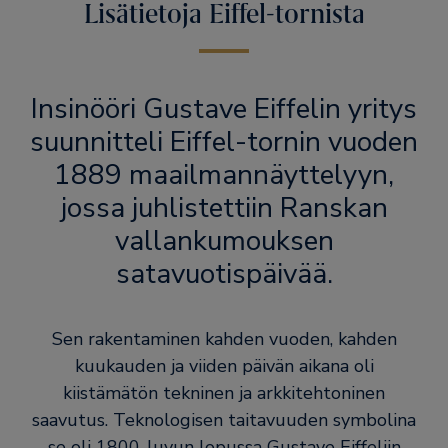
Lisätietoja Eiffel-tornista
Insinööri Gustave Eiffelin yritys
suunnitteli Eiffel-tornin vuoden
1889 maailmannäyttelyyn,
jossa juhlistettiin Ranskan
vallankumouksen
satavuotispäivää.
Sen rakentaminen kahden vuoden, kahden
kuukauden ja viiden päivän aikana oli
kiistämätön tekninen ja arkkitehtoninen
saavutus. Teknologisen taitavuuden symbolina
se oli 1800-luvun lopussa Gustave Eiffeliin