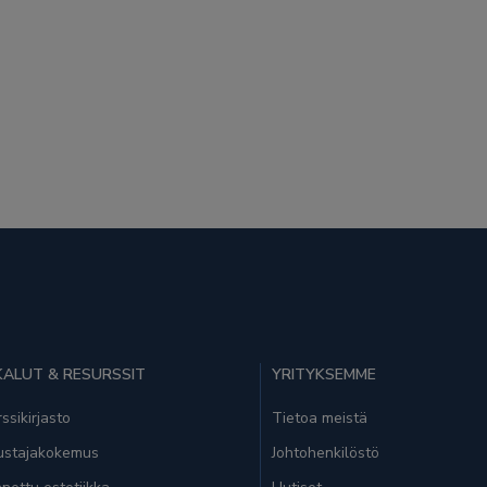
ALUT & RESURSSIT
YRITYKSEMME
ssikirjasto
Tietoa meistä
ustajakokemus
Johtohenkilöstö