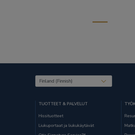
United States (EN)
TUOTTEET & PALVELUT
TYÖK
Hissituotteet
Resur
Liukuportaat ja liukukäytävät
Matk