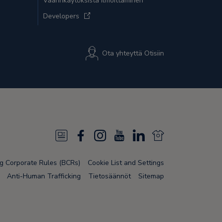
Väärinkäytöksistä ilmoittaminen
Developers
Ota yhteyttä Otisiin
N
F
I
Y
L
N
e
a
n
o
i
e
ng Corporate Rules (BCRs)
Cookie List and Settings
w
c
s
u
n
w
Anti-Human Trafficking
Tietosäännöt
Sitemap
s
e
t
T
k
s
F
b
a
u
e
F