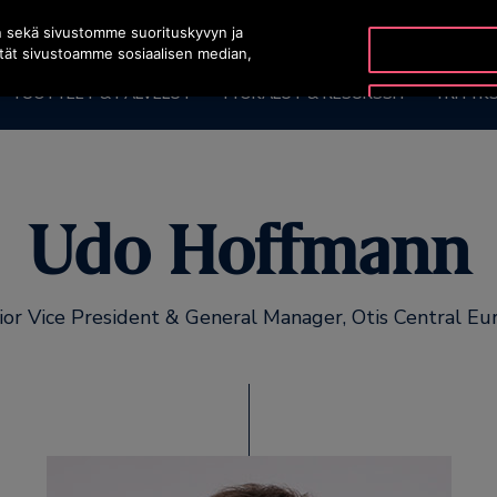
n sekä sivustomme suorituskyvyn ja
ytät sivustoamme sosiaalisen median,
TUOTTEET & PALVELUT
TYÖKALUT & RESURSSIT
YRITYK
Udo Hoffmann
ior Vice President & General Manager, Otis Central Eu