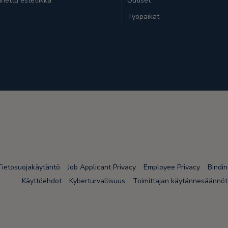
nettu estetiikka
Uutiset
Työpaikat
Tietosuojakäytäntö
Job Applicant Privacy
Employee Privacy
Bindi
Käyttöehdot
Kyberturvallisuus
Toimittajan käytännesäännöt