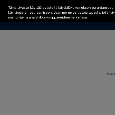
Siirry pääsisältöön painamalla Enter
Tämä sivusto käyttää evästeitä käyttäjäkokemuksen parantamisee
kävijämäärän seuraamiseen. Jaamme myös tietoja tavasta, jolla kä
mainonta- ja analytiikkakumppaneidemme kanssa.
Sen