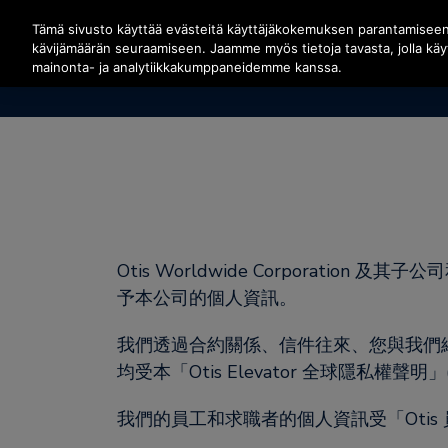
Siirry pääsisältöön painamalla Enter
Tämä sivusto käyttää evästeitä käyttäjäkokemuksen parantamisee
kävijämäärän seuraamiseen. Jaamme myös tietoja tavasta, jolla kä
mainonta- ja analytiikkakumppaneidemme kanssa.
Otis Worldwide Corporati
予本公司的個人資訊。
我們透過合約關係、信件往來、您與我們
均受本「Otis Elevator 全球隱私權
我們的員工和求職者的個人資訊受「Otis 