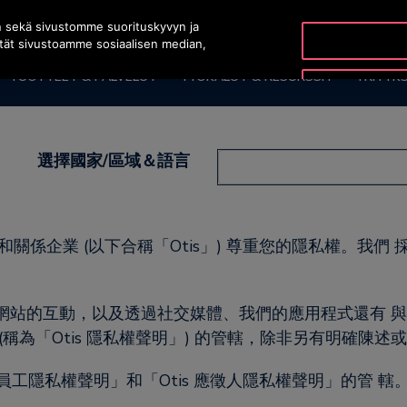
n sekä sivustomme suorituskyvyn ja
ytät sivustoamme sosiaalisen median,
TUOTTEET & PALVELUT
TYÖKALUT & RESURSSIT
YRITYK
選擇國家/區域＆語言
United States (EN)
on 及其子公司和關係企業 (以下合稱「Otis」) 尊重您的隱私
網站的互動，以及透過社交媒體、我們的應用程式還有 
聲明」(稱為「Otis 隱私權聲明」) 的管轄，除非另有明確陳述
員工隱私權聲明」和「Otis 應徵人隱私權聲明」的管 轄