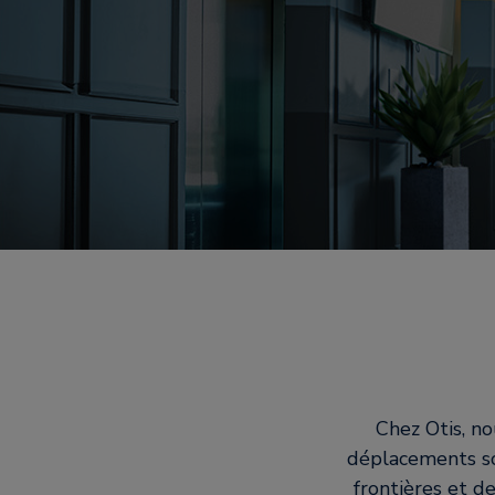
Chez Otis, no
déplacements son
frontières et d