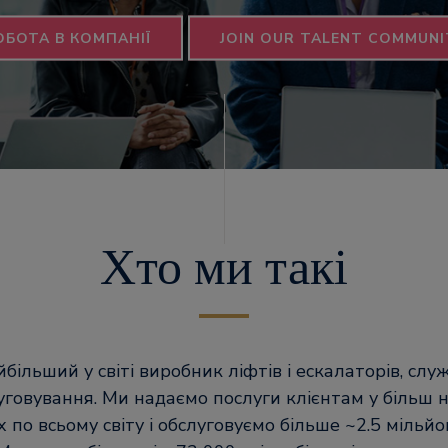
ОБОТА В КОМПАНІЇ
JOIN OUR TALENT COMMUNI
Хто ми такі
йбільший у світі виробник ліфтів і ескалаторів, слу
уговування. Ми надаємо послуги клієнтам у більш н
 по всьому світу і обслуговуємо більше ~2.5 мільйон