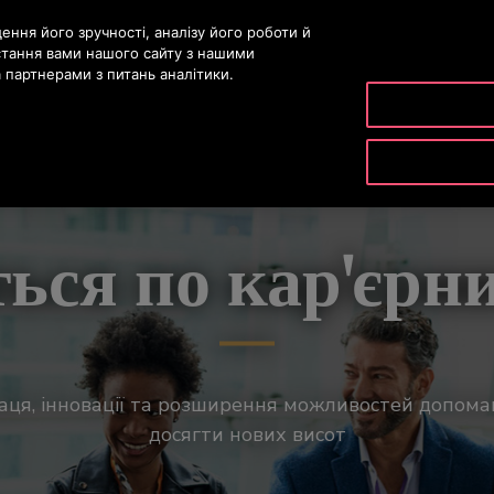
істу
ння його зручності, аналізу його роботи й
стання вами нашого сайту з нашими
партнерами з питань аналітики.
ДУКТИ ТА ПОСЛУГИ
ІНСТРУМЕНТИ ТА РЕСУРСИ
НАША К
ться по кар'єрни
праця, інновації та розширення можливостей допома
досягти нових висот