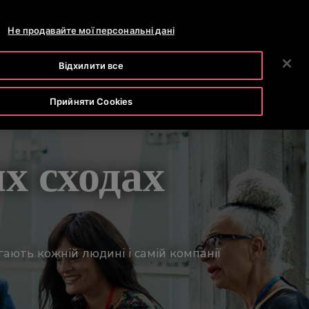
OTISLINE 0-800-501-901
РОЗДІЛ НОВИН
КАР'ЄРА
Не продавайте мої персональні дані
ПОШУК
ОМПАНІЯ
ІНВЕСТОРИ
ЗВ'ЯЗАТИСЯ З НАМИ
Відхилити все
Прийняти Cookies
х сходах
гають кожній людині і самій компанії