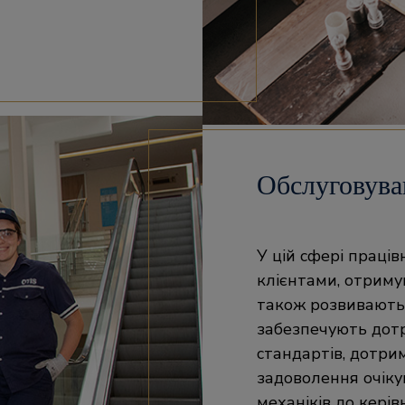
Обслуговува
У цій сфері праці
клієнтами, отримую
також розвивають 
забезпечують дотр
стандартів, дотри
задоволення очікув
механіків до керів