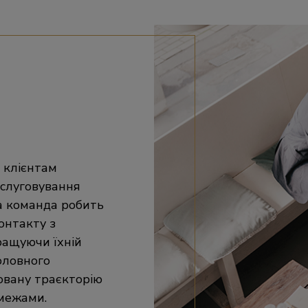
 клієнтам
бслуговування
а команда робить
онтакту з
ращуючи їхній
головного
овану траєкторію
 межами.