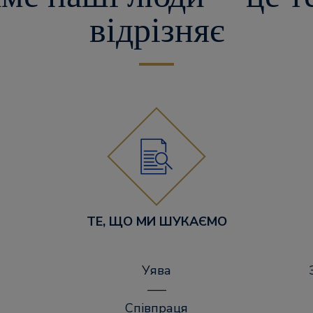
відрізняє
ТЕ, ЩО МИ ШУКАЄМО
Уява
–––
Співпраця