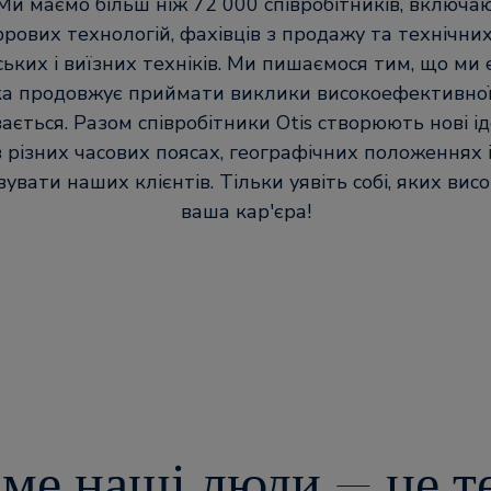
 Ми маємо більш ніж 72 000 співробітників, включаю
рових технологій, фахівців з продажу та технічних 
ьких і виїзних техніків. Ми пишаємося тим, що ми
ка продовжує приймати виклики високоефективної 
ється. Разом співробітники Otis створюють нові іде
 різних часових поясах, географічних положеннях і
увати наших клієнтів. Тільки уявіть собі, яких вис
ваша кар'єра!
аме наші люди — це т