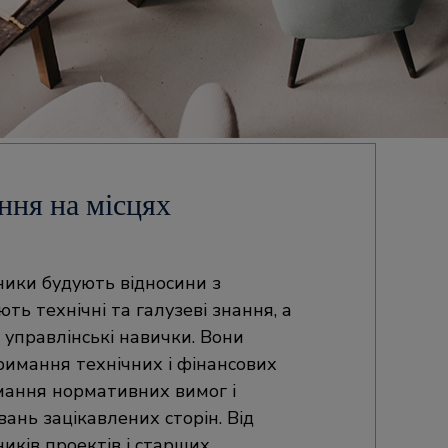
ння на місцях
вники будують відносини з
ть технічні та галузеві знання, а
управлінські навички. Вони
имання технічних і фінансових
мання нормативних вимог і
ань зацікавлених сторін. Від
ників проектів і старших