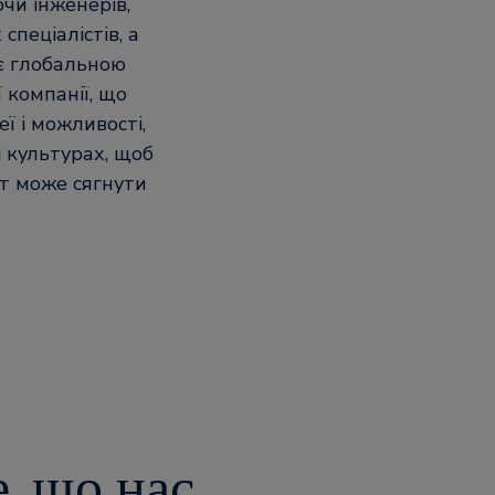
чи інженерів,
спеціалістів, а
 є глобальною
компанії, що
ї і можливості,
 культурах, щоб
от може сягнути
е, що нас