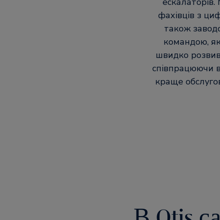
ескалаторів.
фахівців з циф
також заводс
командою, я
швидко розвива
співпрацюючи в
краще обслугов
В Otis с