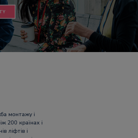
TY
жба монтажу і
іж 200 країнах і
ів ліфтів і