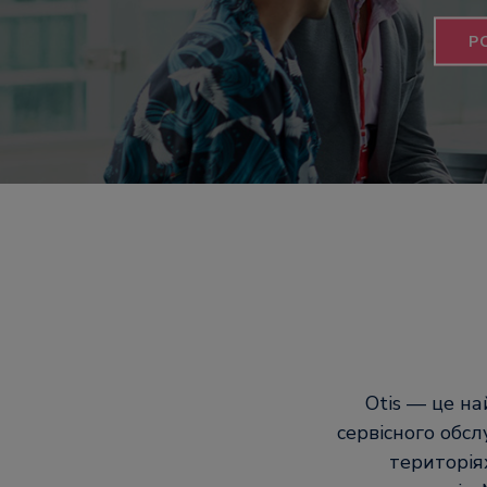
Р
Otis — це на
сервісного обсл
територіях