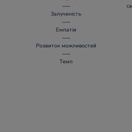
–––
с
Залученість
–––
Емпатія
–––
Розвиток можливостей
–––
Темп