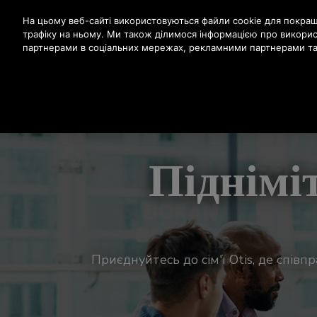
Натисніть клавішу Enter, щоб перейти до основного вм
На цьому веб-сайті використовуються файли cookie для покраще
трафіку на ньому. Ми також ділимося інформацією про викори
партнерами в соціальних мережах, рекламними партнерами та 
ПРО
Піднімі
Приєднуйтесь до сім'ї Otis, де спів