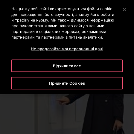
OTISLINE 0-800-501-901
Натисніть клавішу Enter, щоб перейти до основного вм
На цьому веб-сайті використовуються файли cookie
для покращення його зручності, аналізу його роботи
ПОШУК
й трафіку на ньому. Ми також ділимося інформацією
МЕН
про використання вами нашого сайту з нашими
партнерами в соціальних мережах, рекламними
партнерами та партнерами з питань аналітики.
Не продавайте мої персональні дані
Відхилити все
Прийняти Cookies
Диспетчеризація