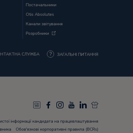
Постачальники
Otis Absolutes
Канали звітування
Розробники
НТАКТНА СЛУЖБА
ЗАГАЛЬНІ ПИТАННЯ
N
F
I
Y
L
N
e
a
n
o
i
e
бистої інформації кандидата на працевлаштування
w
c
s
u
n
w
івника
Обов'язкові корпоративні правила (BCRs)