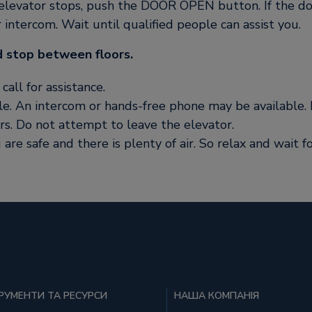
elevator stops, push the DOOR OPEN button. If the do
intercom. Wait until qualified people can assist you.
d stop between floors.
all for assistance.
ble. An intercom or hands-free phone may be available. F
rs. Do not attempt to leave the elevator.
re safe and there is plenty of air. So relax and wait fo
РУМЕНТИ ТА РЕСУРСИ
НАША КОМПАНІЯ