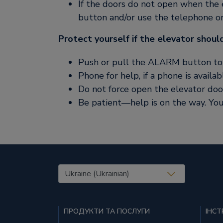
If the doors do not open when the 
button and/or use the telephone or 
Protect yourself if the elevator shoul
Push or pull the ALARM button to c
Phone for help, if a phone is availa
Do not force open the elevator doo
Be patient—help is on the way. You a
United States (EN)
ПРОДУКТИ ТА ПОСЛУГИ
ІНСТ