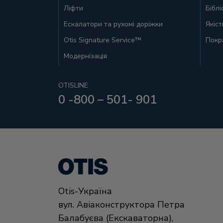
Ліфти
Біблі
Ескалатори та рухомі доріжки
Якіс
Otis Signature Service™
Покр
Модернізація
OTISLINE
0 -800 – 501- 901
Otis-Україна
вул. Авіаконструктора Петра
Балабуєва (Екскаваторна),