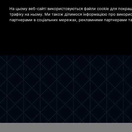
Натисніть клавішу Enter, щоб перейти до основного вм
На цьому веб-сайті використовуються файли cookie для покраще
трафіку на ньому. Ми також ділимося інформацією про викори
партнерами в соціальних мережах, рекламними партнерами та 
ПРО