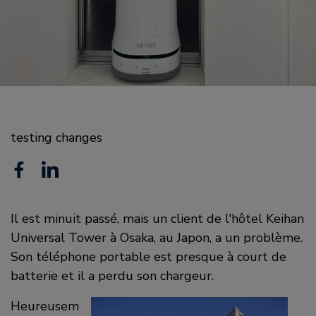
testing changes
F
L
a
i
c
Il est minuit passé, mais un client de l'hôtel Keihan
n
Universal Tower à Osaka, au Japon, a un problème.
e
k
Son téléphone portable est presque à court de
b
e
batterie et il a perdu son chargeur.
o
d
Heureusem