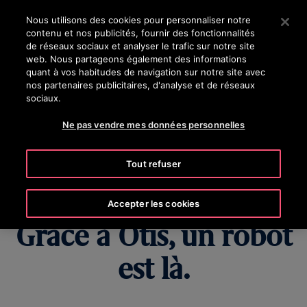
OTISLINE (800) 238-6847
Appuyez sur Entrée pour passer au contenu principal
Nous utilisons des cookies pour personnaliser notre
contenu et nos publicités, fournir des fonctionnalités
RECHERCHER
de réseaux sociaux et analyser le trafic sur notre site
MENU
web. Nous partageons également des informations
quant à vos habitudes de navigation sur notre site avec
nos partenaires publicitaires, d'analyse et de réseaux
sociaux.
Besoin d'une livraison
Ne pas vendre mes données personnelles
tardive dans votre
Tout refuser
chambre d'hôtel ?
Accepter les cookies
Grâce à Otis, un robot
est là.