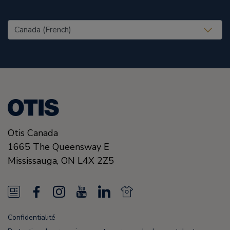
United States (EN)
Otis Canada
1665 The Queensway E
Mississauga, ON
L4X 2Z5
N
F
I
Y
L
N
e
a
n
o
i
e
Confidentialité
w
c
s
u
n
w