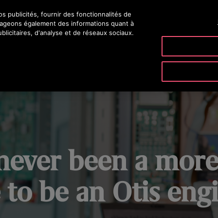
 publicités, fournir des fonctionnalités de
OTI
rtageons également des informations quant à
blicitaires, d'analyse et de réseaux sociaux.
PRODUITS ET SERVICES
OUTILS ET RESSOURCES
NOTR
never been a more
 to be an Otis eng