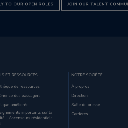
LY TO OUR OPEN ROLES
JOIN OUR TALENT COMMU
LS ET RESSOURCES
NOTRE SOCIÉTÉ
othèque de ressources
À propros
érience des passagers
Direction
tique améliorée
Salle de presse
ignements importants sur la
Carrières
ité – Ascenseurs résidentiels
s