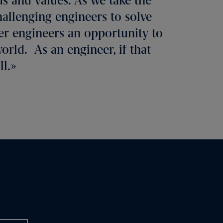
s and values. As we take the
hallenging engineers to solve
fer engineers an opportunity to
world. As an engineer, if that
ll.