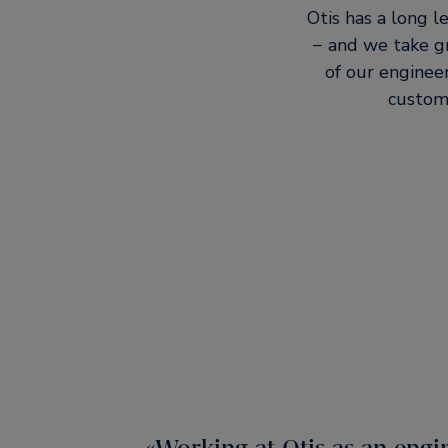
Otis has a long 
− and we take gr
of our enginee
custome