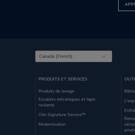
APP
United States (EN)
PRODUITS ET SERVICES
OUTI
Produits de levage
Bibli
Escaliers mécaniques et tapis
L'exp
roulants
Esthé
Otis Signature Service™
Rense
Modernisation
sécur
privé