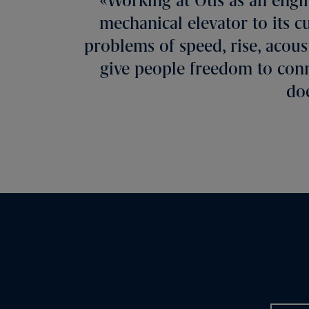
Working at Otis as an engi
mechanical elevator to its c
problems of speed, rise, acous
give people freedom to connec
doe