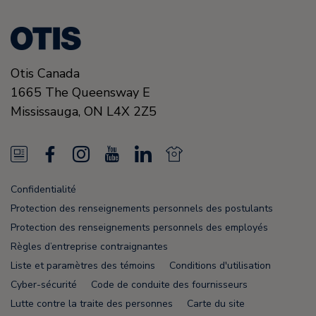
Otis Canada
1665 The Queensway E
Mississauga, ON
L4X 2Z5
N
F
I
Y
L
N
e
a
n
o
i
e
Confidentialité
w
c
s
u
n
w
Protection des renseignements personnels des postulants
s
e
t
T
k
s
Protection des renseignements personnels des employés
Règles d’entreprise contraignantes
F
b
a
u
e
F
Liste et paramètres des témoins
Conditions d'utilisation
e
o
g
b
d
e
Cyber-sécurité
Code de conduite des fournisseurs
e
o
r
e
i
e
Lutte contre la traite des personnes
Carte du site