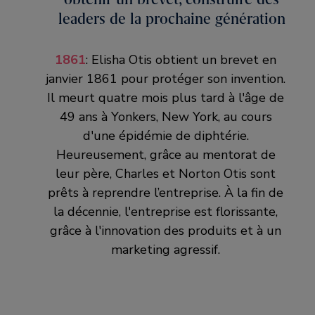
obtenir un brevet, construire des
leaders de la prochaine génération
leaders de la prochaine génération
1861
: Elisha Otis obtient un brevet en
1867
: La société, initialement nommée
janvier 1861 pour protéger son invention.
Union Elevator and General machine
Il meurt quatre mois plus tard à l'âge de
Works par Elisha Otis, subit par la suite
49 ans à Yonkers, New York, au cours
plusieurs changements de nom. Cette
d'une épidémie de diphtérie.
année, Charles et Norton Otis changent
Heureusement, grâce au mentorat de
le nom de la société pour Otis Frères &
leur père, Charles et Norton Otis sont
Compagnie.
prêts à reprendre l’entreprise. À la fin de
la décennie, l'entreprise est florissante,
grâce à l'innovation des produits et à un
Années 1860
marketing agressif.
obtenir un brevet, construire des
leaders de la prochaine génération
1861
: Charles Otis signe le premier