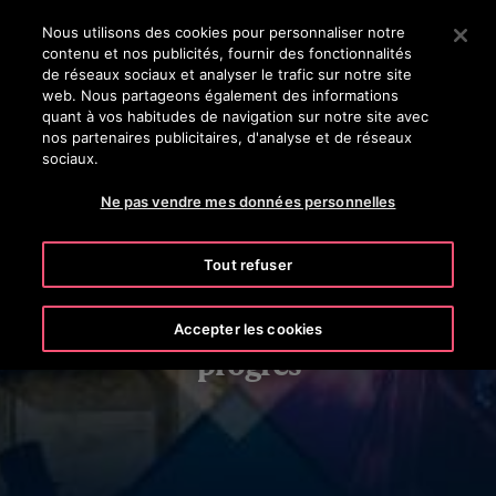
OTISLINE 0800 365 24 7
Appuyez sur Entrée pour passer au contenu principal
Nous utilisons des cookies pour personnaliser notre
contenu et nos publicités, fournir des fonctionnalités
RECHERCHER
de réseaux sociaux et analyser le trafic sur notre site
MENU
web. Nous partageons également des informations
quant à vos habitudes de navigation sur notre site avec
nos partenaires publicitaires, d'analyse et de réseaux
sociaux.
Ne pas vendre mes données personnelles
Tout refuser
Notre histoire:
Une histoire d’innovation et de
Accepter les cookies
progrès