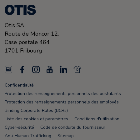
Otis SA
Route de Moncor 12,
Case postale 464
1701
Fribourg
N
F
I
Y
L
N
e
a
n
o
i
e
Confidentialité
w
c
s
u
n
w
Protection des renseignements personnels des postulants
s
e
t
T
k
s
Protection des renseignements personnels des employés
Binding Corporate Rules (BCRs)
F
b
a
u
e
F
Liste des cookies et paramètres
Conditions d'utilisation
e
o
g
b
d
e
Cyber-sécurité
Code de conduite du fournisseur
e
o
r
e
i
e
Anti-Human Trafficking
Sitemap