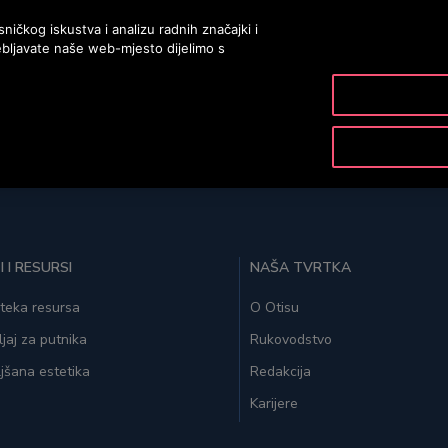
ičkog iskustva i analizu radnih značajki i
bljavate naše web-mjesto dijelimo s
PROIZVODI I USLUGE
ALATI I RESURSI
NAŠA 
I I RESURSI
NAŠA TVRTKA
oteka resursa
O Otisu
ljaj za putnika
Rukovodstvo
jšana estetika
Redakcija
Karijere