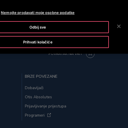
OTISLINE 0800 60 60 60
NOVOSTI
KARIJERE
Nemojte prodavati moje osobne podatke
PRETRAŽI
TVRTKA
INVESTITORI
KONTAKTIRAJTE NAS
Odbij sve
Prihvati kolačiće
POVRATAK NA VRH
BRZE POVEZANE
Dobavljači
Otis Absolutes
Prijavljivanje prijestupa
Programeri