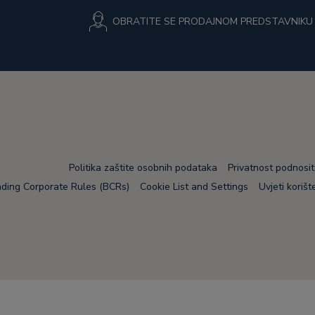
OBRATITE SE PRODAJNOM PREDSTAVNIKU
Politika zaštite osobnih podataka
Privatnost podnosit
nding Corporate Rules (BCRs)
Cookie List and Settings
Uvjeti korišt
Node Name: liferay-5f5886b7f9-fws84