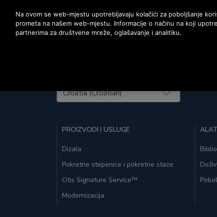
Nyomja le az Enter billentyűt a fő tartalomra ugráshoz
Na ovom se web-mjestu upotrebljavaju kolačići za poboljšanje korisn
prometa na našem web-mjestu. Informacije o načinu na koji upotre
partnerima za društvene mreže, oglašavanje i analitiku.
United States (EN)
PROIZVODI I USLUGE
ALAT
Dizala
Bibli
Pokretne stepenice i pokretne staze
Doživ
Otis Signature Service™
Pobol
Modernizacija